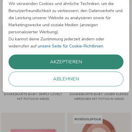
Wir verwenden Cookies und ähnliche Techniken, um die
DANKESKARTE BABY: MINIMALISTISCH
DANKESKARTE BABY: BILDERMOSAIK
Benutzerfreundlichkeit zu verbessern, den Datenverkehr und
MIT FOTOS IN WEISS
MIT FOTOS IN WEISS
die Leistung unserer Website zu analysieren sowie für
Marketingzwecke und soziale Medien (anzeigen
personalisierter Werbung).
GOLDFOLIE
Du kannst deine Zustimmung jederzeit ändern oder
widerrufen auf
unsere Seite für Cookie-Richtlinien
.
AKZEPTIEREN
ABLEHNEN
DANKESKARTE BABY: SIMPLY LOVELY
DANKESKARTE BABY: UNSER KLEINES
MIT FOTOS IN WEISS
HERZCHEN MIT FOTOS IN WEISS
ROSÉGOLDFOLIE