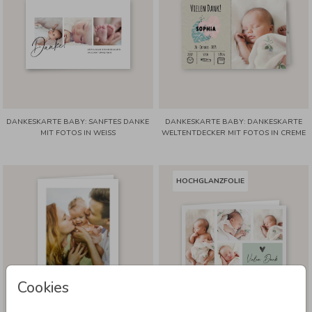
DANKESKARTE BABY: SANFTES DANKE
DANKESKARTE BABY: DANKESKARTE
MIT FOTOS IN WEISS
WELTENTDECKER MIT FOTOS IN CREME
HOCHGLANZFOLIE
Cookies