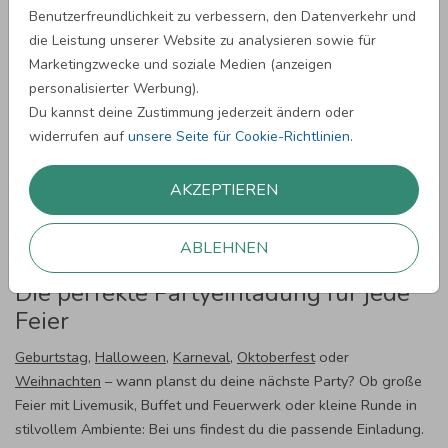
Partyeinladungen einfach online
Benutzerfreundlichkeit zu verbessern, den Datenverkehr und
gestalten
die Leistung unserer Website zu analysieren sowie für
Marketingzwecke und soziale Medien (anzeigen
Deine nächste Party steht an? Dieses Mal willst du deine Familie
personalisierter Werbung).
und Freunde nicht einfach nur anrufen oder per E-Mail einladen?
Du kannst deine Zustimmung jederzeit ändern oder
Dann haben wir die perfekte Lösung für dich: Unsere
widerrufen auf
unsere Seite für Cookie-Richtlinien
.
Partyeinladungen
passen zu jedem Anlass. Das Beste: Du kannst
sie bis ins kleinste Detail mit deinen Texten und Fotos
AKZEPTIEREN
personalisieren. Die Gestaltung im Browser ist schnell und
unkompliziert – ganz ohne Vorkenntnisse oder zusätzliche
Software.
ABLEHNEN
Die perfekte Partyeinladung für jede
Feier
Geburtstag
,
Halloween
,
Karneval
,
Oktoberfest
oder
Weihnachten
– wann planst du deine nächste Party? Ob große
Feier mit Livemusik, Buffet und Feuerwerk oder kleine Runde in
stilvollem Ambiente: Bei uns findest du die passende Einladung.