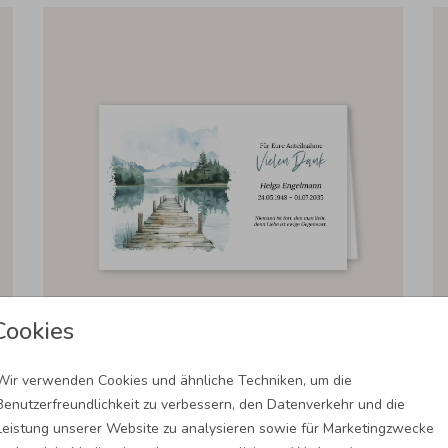
Cookies
Wir verwenden Cookies und ähnliche Techniken, um die
U
DANKESKARTE TRAUER: STEG MIT FOTO IN WEISS
Benutzerfreundlichkeit zu verbessern, den Datenverkehr und die
Leistung unserer Website zu analysieren sowie für Marketingzwecke