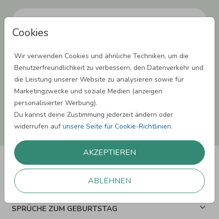
Cookies
Einwilligung zur Datennutzung für Marketingzwecke: Hiermit willigst Du ein,
Wir verwenden Cookies und ähnliche Techniken, um die
dass wir Dich mit neuesten Informationen aus unserem Angebot informieren
können. Dies umfasst den Versand unseres Newsletters. Zudem können wir Dir
Benutzerfreundlichkeit zu verbessern, den Datenverkehr und
Produktinformationen zu Deinen Interessen auf anderen Plattformen wie
die Leistung unserer Website zu analysieren sowie für
Facebook und Google anzeigen. Um Dir diesen Service anbieten zu können,
nutzen wir Deine personenbezogenen Daten und teilen diese auch mit Dritten,
Marketingzwecke und soziale Medien (anzeigen
wenn erforderlich. Du kannst diese Einwilligung jederzeit widerrufen. Weitere
personalisierter Werbung).
Informationen erhätst Du in unserer Datenschutzerklärung.
Du kannst deine Zustimmung jederzeit ändern oder
ANMELDEN
widerrufen auf
unsere Seite für Cookie-Richtlinien
.
AKZEPTIEREN
ABLEHNEN
SPRÜCHE ZUM GEBURTSTAG