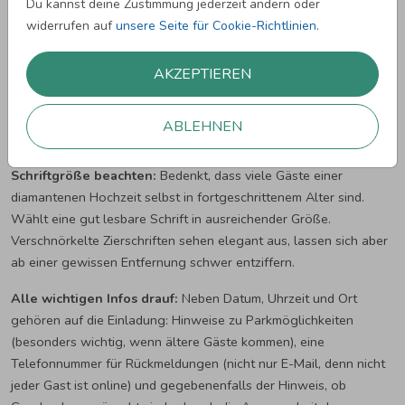
Du kannst deine Zustimmung jederzeit ändern oder
Welches Foto verwenden?
Wenn Ihr ein altes Hochzeitsfoto
widerrufen auf
unsere Seite für Cookie-Richtlinien
.
habt, nutzt es unbedingt. Selbst wenn die Qualität nicht perfekt
ist: Ein körniges Schwarzweiß-Foto von 1966 hat mehr Charme
AKZEPTIEREN
als jedes Stockfoto. Für das aktuelle Bild reicht ein natürliches
Foto, auf dem das Paar entspannt und fröhlich aussieht. Ein Foto
im Garten oder am Lieblingsplatz wirkt besser als ein gestelltes
ABLEHNEN
Porträt.
Schriftgröße beachten:
Bedenkt, dass viele Gäste einer
diamantenen Hochzeit selbst in fortgeschrittenem Alter sind.
Wählt eine gut lesbare Schrift in ausreichender Größe.
Verschnörkelte Zierschriften sehen elegant aus, lassen sich aber
ab einer gewissen Entfernung schwer entziffern.
Alle wichtigen Infos drauf:
Neben Datum, Uhrzeit und Ort
gehören auf die Einladung: Hinweise zu Parkmöglichkeiten
(besonders wichtig, wenn ältere Gäste kommen), eine
Telefonnummer für Rückmeldungen (nicht nur E-Mail, denn nicht
jeder Gast ist online) und gegebenenfalls der Hinweis, ob