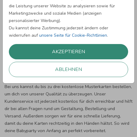
die Leistung unserer Website zu analysieren sowie für
Damit du mit deinen Babyparty Karten wirklich rundum zufrieden
Marketingzwecke und soziale Medien (anzeigen
bist, bieten wir dir unsere Zufriedenheitsgarantie. Schon vor dem
personalisierter Werbung).
Druck prüfen wir auf Wunsch deine Texte auf
Du kannst deine Zustimmung jederzeit ändern oder
Rechtschreibfehler und die Bildqualität deiner Fotos. Falls uns
widerrufen auf
unsere Seite für Cookie-Richtlinien
.
etwas auffällt, informieren wir dich direkt, damit du die Karte
perfekt anpassen kannst. Sollte trotzdem einmal etwas nicht
AKZEPTIEREN
stimmen, kannst du deine Bestellung innerhalb von zwei
Wochen reklamieren.
ABLEHNEN
Unser Service für dich
Bei uns kannst du bis zu drei kostenlose Musterkarten bestellen,
um dich von unserer Qualität zu überzeugen. Unser
Kundenservice ist jederzeit kostenlos für dich erreichbar und hilft
dir bei allen Fragen rund um Gestaltung, Bestellung und
Versand. Außerdem sorgen wir für eine schnelle Lieferung,
damit du deine Karten rechtzeitig in den Händen hältst. So wird
deine Babyparty von Anfang an perfekt vorbereitet.