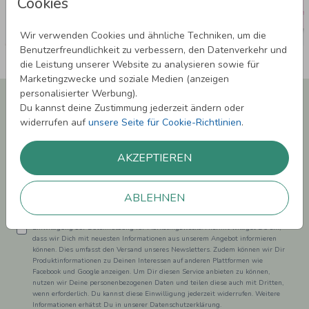
Cookies
Wir verwenden Cookies und ähnliche Techniken, um die
Benutzerfreundlichkeit zu verbessern, den Datenverkehr und
die Leistung unserer Website zu analysieren sowie für
Marketingzwecke und soziale Medien (anzeigen
personalisierter Werbung).
Newsletter abonnieren und 5,00 € Rabatt**
Du kannst deine Zustimmung jederzeit ändern oder
sichern!
widerrufen auf
unsere Seite für Cookie-Richtlinien
.
Melde Dich zu unserem Newsletter an und bleibe auf dem
Laufenden.
AKZEPTIEREN
ABLEHNEN
Einwilligung zur Datennutzung für Marketingzwecke: Hiermit willigst Du ein,
dass wir Dich mit neuesten Informationen aus unserem Angebot informieren
können. Dies umfasst den Versand unseres Newsletters. Zudem können wir Dir
Produktinformationen zu Deinen Interessen auf anderen Plattformen wie
Facebook und Google anzeigen. Um Dir diesen Service anbieten zu können,
nutzen wir Deine personenbezogenen Daten und teilen diese auch mit Dritten,
wenn erforderlich. Du kannst diese Einwilligung jederzeit widerrufen. Weitere
Informationen erhätst Du in unserer Datenschutzerklärung.