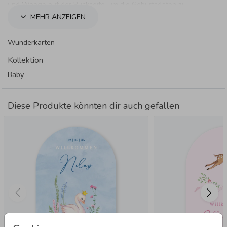
und Waage auf der Rückseite, um die Geburtsdaten zu
verraten.
MEHR ANZEIGEN
Wunderkarten
Kollektion
Baby
Diese Produkte könnten dir auch gefallen