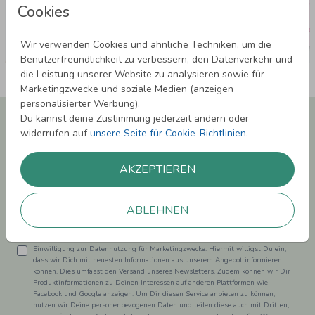
Cookies
Wir verwenden Cookies und ähnliche Techniken, um die
Benutzerfreundlichkeit zu verbessern, den Datenverkehr und
die Leistung unserer Website zu analysieren sowie für
Marketingzwecke und soziale Medien (anzeigen
personalisierter Werbung).
Newsletter abonnieren und 5,00 € Rabatt**
Du kannst deine Zustimmung jederzeit ändern oder
sichern!
widerrufen auf
unsere Seite für Cookie-Richtlinien
.
Melde Dich zu unserem Newsletter an und bleibe auf dem
Laufenden.
AKZEPTIEREN
ABLEHNEN
Einwilligung zur Datennutzung für Marketingzwecke: Hiermit willigst Du ein,
dass wir Dich mit neuesten Informationen aus unserem Angebot informieren
können. Dies umfasst den Versand unseres Newsletters. Zudem können wir Dir
Produktinformationen zu Deinen Interessen auf anderen Plattformen wie
Facebook und Google anzeigen. Um Dir diesen Service anbieten zu können,
nutzen wir Deine personenbezogenen Daten und teilen diese auch mit Dritten,