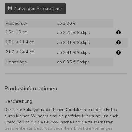
Nutze den Preisrechner
Probedruck
ab 2,00 €
15 × 10 cm
ab 2,23 €
Stckpr.
17.1 × 11.4 cm
ab 2,31 €
Stckpr.
21.6 × 14.4 cm
ab 2,41 €
Stckpr.
Umschläge
ab 0,35 €
Stckpr.
Produktinformationen
Beschreibung
Der zarte Eukalyptus, die feinen Goldakzente und die Fotos
eures kleinen Wunders sind die perfekte Mischung, um euch
überglücklich für die Glückwünsche und die zauberhaften
Geschenke zur Geburt zu bedanken. Bittet um vorheriges