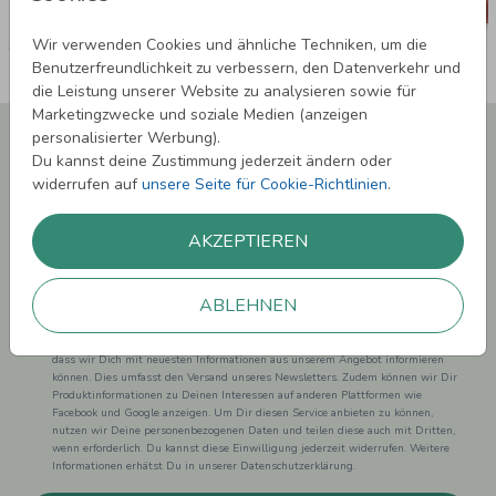
Wir verwenden Cookies und ähnliche Techniken, um die
Benutzerfreundlichkeit zu verbessern, den Datenverkehr und
die Leistung unserer Website zu analysieren sowie für
Marketingzwecke und soziale Medien (anzeigen
Newsletter abonnieren und 5,00 € Rabatt**
personalisierter Werbung).
sichern!
Du kannst deine Zustimmung jederzeit ändern oder
widerrufen auf
unsere Seite für Cookie-Richtlinien
.
Melde Dich zu unserem Newsletter an und bleibe auf dem
Laufenden.
AKZEPTIEREN
ABLEHNEN
Einwilligung zur Datennutzung für Marketingzwecke: Hiermit willigst Du ein,
dass wir Dich mit neuesten Informationen aus unserem Angebot informieren
können. Dies umfasst den Versand unseres Newsletters. Zudem können wir Dir
Produktinformationen zu Deinen Interessen auf anderen Plattformen wie
Facebook und Google anzeigen. Um Dir diesen Service anbieten zu können,
nutzen wir Deine personenbezogenen Daten und teilen diese auch mit Dritten,
wenn erforderlich. Du kannst diese Einwilligung jederzeit widerrufen. Weitere
Informationen erhätst Du in unserer Datenschutzerklärung.