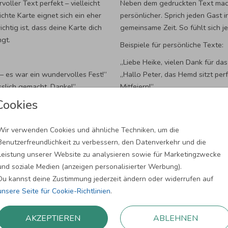
oller Text perfekt – vielleicht
Neben dem gedruckten Text mach
ichte Karte eignet sich ein eher
persönlicher. Sprich jeden Gast 
chtig ist, dass deine Karte dich
gemeinsame Zeit. So fühlt sich j
ngt.
Beispiele für persönliche Texte:
„Liebe Heike, vielen Dank für da
– es war ein wundervolles Fest!“
„Hallo Peter, das Hemd sitzt per
slich gemacht. Danke!“
Mitfeiern!“
 werde mich noch lange daran
Cookies
Hast du eine Klappkarte gewählt,
handschriftliche Zeilen. Bei einer
– auf die nächsten zehn Jahre!“
kannst du auch einen kleinen per
Wir verwenden Cookies und ähnliche Techniken, um die
bester Erinnerung.
Benutzerfreundlichkeit zu verbessern, den Datenverkehr und die
Leistung unserer Website zu analysieren sowie für Marketingzwecke
und soziale Medien (anzeigen personalisierter Werbung).
Du kannst deine Zustimmung jederzeit ändern oder widerrufen auf
unsere Seite für Cookie-Richtlinien
.
AKZEPTIEREN
ABLEHNEN