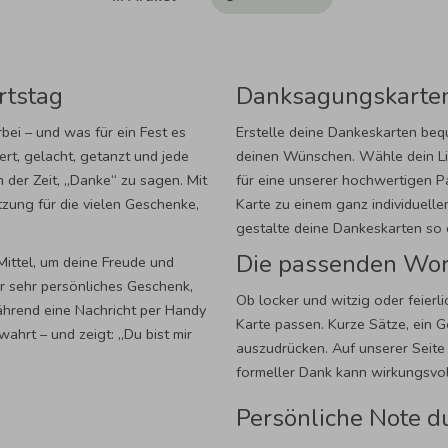
rtstag
Danksagungskarten
bei – und was für ein Fest es
Erstelle deine Dankeskarten beq
rt, gelacht, getanzt und jede
deinen Wünschen. Wähle dein Lie
der Zeit, „Danke“ zu sagen. Mit
für eine unserer hochwertigen P
zung für die vielen Geschenke,
Karte zu einem ganz individuellen
gestalte deine Dankeskarten so e
Die passenden Wor
Mittel, um deine Freude und
ber sehr persönliches Geschenk,
Ob locker und witzig oder feierl
Während eine Nachricht per Handy
Karte passen. Kurze Sätze, ein G
wahrt – und zeigt: „Du bist mir
auszudrücken. Auf unserer Seite
formeller Dank kann wirkungsvoll
Persönliche Note 