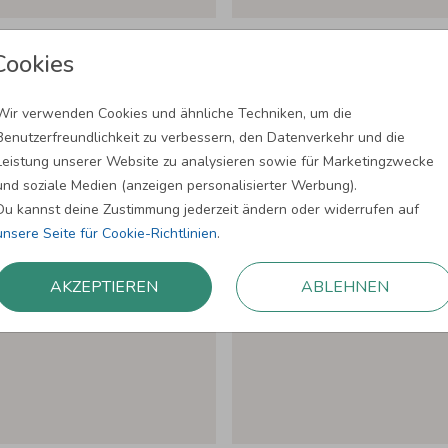
Cookies
KOPIEREN
Wir verwenden Cookies und ähnliche Techniken, um die
as ist die rechte
Was würdet Ihr tu
Benutzerfreundlichkeit zu verbessern, den Datenverkehr und die
könntet? Ich würd
Leistung unserer Website zu analysieren sowie für Marketingzwecke
Nächte schlaflos v
und soziale Medien (anzeigen personalisierter Werbung).
kleinlich ganz du
Du kannst deine Zustimmung jederzeit ändern oder widerrufen auf
hoffentlich - ab
unsere Seite für Cookie-Richtlinien
.
abends leise bitte
AKZEPTIEREN
ABLEHNEN