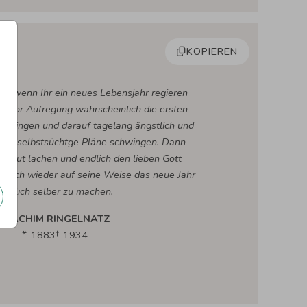
KOPIEREN
n, wenn Ihr ein neues Lebensjahr regieren
e vor Aufregung wahrscheinlich die ersten
erbringen und darauf tagelang ängstlich und
mme, selbstsüchtge Pläne schwingen. Dann -
er laut lachen und endlich den lieben Gott
n, doch wieder auf seine Weise das neue Jahr
göttlich selber zu machen.
JOACHIM RINGELNATZ
1883
1934