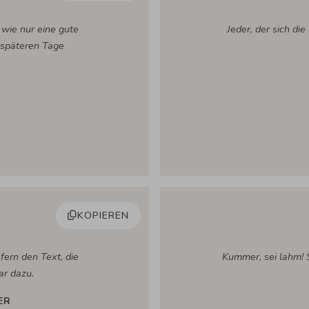
 wie nur eine gute
Jeder, der sich di
 späteren Tage
KOPIEREN
fern den Text, die
Kummer, sei lahm! S
ar dazu.
ER