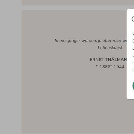
Immer jünger werden, je älter man wird, d
Lebenskunst
ERNST THÄLMANN
1886
1944