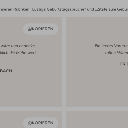
nseren Rubriken „
Lustige Geburtstagssprüche
“ und „
Zitate zum Gebu
KOPIEREN
e wäre und bedenke,
Ein leeres Vorurte
rklich die Mühe wert
tollen Wahn
FRI
NBACH
KOPIEREN