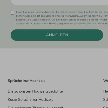
Einwilligung zur Datennutzung für Marketingzwecke: Hiermit willigst Du ein, da
können. Dies umfasst den Versand unseres Newsletters. Zudem können wir Dir Pro
Facebook und Google anzeigen. Um Dir diesen Service anbieten zu können, nutzen
erforderlich. Du kannst diese Einwilligung jederzeit widerrufen. Weitere Informat
ANMELDEN
Sprüche zur Hochzeit
We
Die schönsten Hochzeitsgedichte
Ne
Kurze Sprüche zur Hochzeit
Sc
Die schönsten Zitate zur Hochzeit
Ge