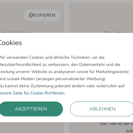
KOPIEREN
st alt an Jahren,
Geburtstage sin
t.
Cookies
SING
Wir verwenden Cookies und ähnliche Techniken, um die
Benutzerfreundlichkeit zu verbessern, den Datenverkehr und die
Leistung unserer Website zu analysieren sowie für Marketingzwecke
und soziale Medien (anzeigen personalisierter Werbung).
Du kannst deine Zustimmung jederzeit ändern oder widerrufen auf
unsere Seite für Cookie-Richtlinien
.
KOPIEREN
AKZEPTIEREN
ABLEHNEN
Der Takt ist der 
jun