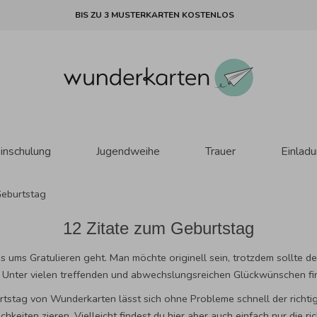
BIS ZU 3 MUSTERKARTEN KOSTENLOS
inschulung
Jugendweihe
Trauer
Einlad
Geburtstag
12 Zitate zum Geburtstag
s ums Gratulieren geht. Man möchte originell sein, trotzdem sollte d
 Unter vielen treffenden und abwechslungsreichen Glückwünschen finde
rtstag von Wunderkarten lässt sich ohne Probleme schnell der richt
ichkeiten zieren. Vielleicht findest du hier aber auch einfach nur die