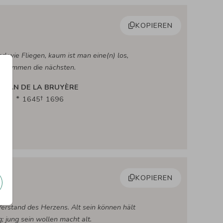
KOPIEREN
d wie Fliegen, kaum ist man eine(n) los,
kommen die nächsten.
JEAN DE LA BRUYÈRE
1645
1696
KOPIEREN
Verstand des Herzens. Alt sein können hält
g; jung sein wollen macht alt.