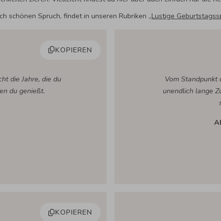
h schönen Spruch, findet in unseren Rubriken „
Lustige Geburtstagss
KOPIEREN
cht die Jahre, die du
Vom Standpunkt d
en du genießt.
unendlich lange Z
A
KOPIEREN