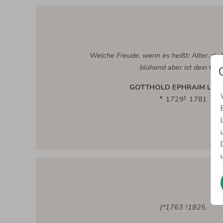
Welche Freude, wenn es heißt: Alter, du bi
blühend aber ist dein Geis
GOTTHOLD EPHRAIM LES
1729
1781
(*1763 †1825,