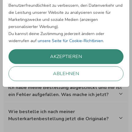
Wie speichere ich meine Kreationen?
Benutzerfreundlichkeit zu verbessern, den Datenverkehr und
die Leistung unserer Website zu analysieren sowie für
Marketingzwecke und soziale Medien (anzeigen
Wie läuft meine Bestellung ab?
personalisierter Werbung).
Du kannst deine Zustimmung jederzeit ändern oder
Wie kann ich erneut bestellen?
widerrufen auf
unsere Seite für Cookie-Richtlinien
.
Ich habe eine Benachrichtigung erhalten, dass sich
AKZEPTIEREN
mein Design nicht zum Druck eignet. Was mache
ich nun?
ABLEHNEN
Ich habe meine Bestellung abgeschickt und mir ist
ein Fehler aufgefallen. Was mache ich jetzt?
Wie bestelle ich nach meiner
Musterkartenbestellung jetzt die Originale?