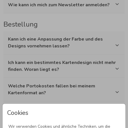
Wie kann ich mich zum Newsletter anmelden?
Bestellung
Kann ich eine Anpassung der Farbe und des
Designs vornehmen lassen?
Ich kann ein bestimmtes Kartendesign nicht mehr
finden. Woran liegt es?
Welche Portokosten fallen bei meinem
Kartenformat an?
Kann ich verschiedene Versionen desselben
Cookies
Designs erstellen?
Wir verwenden Cookies und ähnliche Techniken, um die