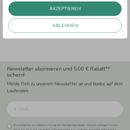
AKZEPTIEREN
BROTDOSE EINSCHULUNG: KLEINES
ABLEHNEN
EINHORN
Newsletter abonnieren und 5,00 € Rabatt**
sichern!
Melde Dich zu unserem Newsletter an und bleibe auf dem
Laufenden.
Einwilligung zur Datennutzung für Marketingzwecke: Hiermit willigst Du ein,
dass wir Dich mit neuesten Informationen aus unserem Angebot informieren