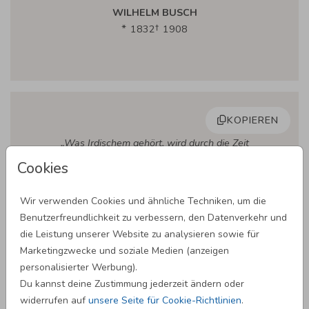
WILHELM BUSCH
1832
1908
KOPIEREN
„Was Irdischem gehört, wird durch die Zeit
zerstört, was Edlem sich geweiht, verschönt,
Cookies
verklärt die Zeit.“ So vor fünfundzwanzig
Jahren standet ihr am Traualtar, und der
Wir verwenden Cookies und ähnliche Techniken, um die
Zukunft Tage waren euch und andern noch
Benutzerfreundlichkeit zu verbessern, den Datenverkehr und
nicht klar. Aber heut im Freundeskreise
die Leistung unserer Website zu analysieren sowie für
schaut ihr zurück auf eure Reise, für das Ziel,
Marketingzwecke und soziale Medien (anzeigen
das nicht mehr Schein, stehen Kind und Enkel
personalisierter Werbung).
ein. Der Liebe Melodienschatz, er wechselt
Du kannst deine Zustimmung jederzeit ändern oder
wie im Fluge, die Ehe bleibt im gleichen Satz,
widerrufen auf
unsere Seite für Cookie-Richtlinien
.
ihr wird die Zeit zur Fuge.