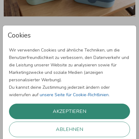
Brotdosen
Cookies
Unsere Brotdosen mit Namen und Motiv machen jede
Frühstückspause ein kleines bisschen persönlicher. Ob
Wir verwenden Cookies und ähnliche Techniken, um die
Pausenbrot, Obst, Gemüse oder kleine Snacks - in der
Benutzerfreundlichkeit zu verbessern, den Datenverkehr und
Lunchbox ist alles praktisch verstaut und bereit für Schule,
die Leistung unserer Website zu analysieren sowie für
Kita oder unterwegs. Durch die individuelle Gestaltung wird
Marketingzwecke und soziale Medien (anzeigen
jede Kinder-Brotdose zu einem einzigartigen Begleiter im
personalisierter Werbung).
Alltag.
Du kannst deine Zustimmung jederzeit ändern oder
widerrufen auf
unsere Seite für Cookie-Richtlinien
.
Brotdosen gestalten
AKZEPTIEREN
ABLEHNEN