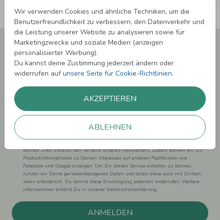
Wir verwenden Cookies und ähnliche Techniken, um die
Benutzerfreundlichkeit zu verbessern, den Datenverkehr und
die Leistung unserer Website zu analysieren sowie für
Newsletter abonnieren und 5,00 € Rabatt**
Marketingzwecke und soziale Medien (anzeigen
sichern!
personalisierter Werbung).
Du kannst deine Zustimmung jederzeit ändern oder
Melde Dich zu unserem Newsletter an und bleibe auf dem
widerrufen auf
unsere Seite für Cookie-Richtlinien
.
Laufenden.
AKZEPTIEREN
ABLEHNEN
Einwilligung zur Datennutzung für Marketingzwecke: Hiermit willigst Du ein,
dass wir Dich mit neuesten Informationen aus unserem Angebot informieren
können. Dies umfasst den Versand unseres Newsletters. Zudem können wir Dir
Produktinformationen zu Deinen Interessen auf anderen Plattformen wie
Facebook und Google anzeigen. Um Dir diesen Service anbieten zu können,
nutzen wir Deine personenbezogenen Daten und teilen diese auch mit Dritten,
wenn erforderlich. Du kannst diese Einwilligung jederzeit widerrufen. Weitere
Informationen erhätst Du in unserer Datenschutzerklärung.
ANMELDEN