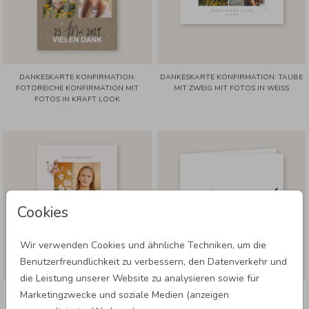
DANKESKARTE KONFIRMATION:
DANKESKARTE KONFIRMATION: TAUBE
FOTOREICHE KONFIRMATION MIT
MIT ZWEIG MIT FOTOS IN WEISS
FOTOS IN KRAFT LOOK
Cookies
Wir verwenden Cookies und ähnliche Techniken, um die
Benutzerfreundlichkeit zu verbessern, den Datenverkehr und
die Leistung unserer Website zu analysieren sowie für
DANKESKARTE KONFIRMATION: ZARTE
DANKESKARTE KONFIRMATION:
Marketingzwecke und soziale Medien (anzeigen
BLÜTEN MIT FOTO IN ROSA
KLAPPKARTE QUADRAT IN WEISS