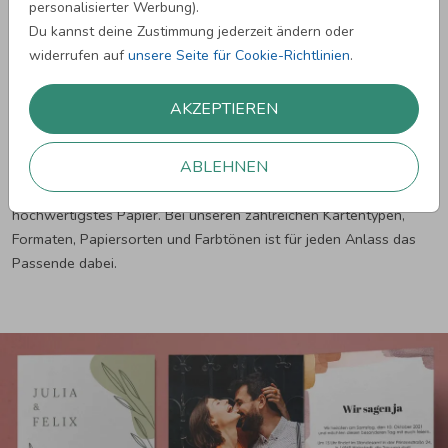
personalisierter Werbung).
Wähle aus zahlreichen Kartenvorlagen dein
Du kannst deine Zustimmung jederzeit ändern oder
Lieblingsdesign.
widerrufen auf
unsere Seite für Cookie-Richtlinien
.
Füge mit dem Gestaltungstool eigene Fotos und Texte
ein.
AKZEPTIEREN
Schicke deine Bestellung ab - die Karten werden sofort
gedruckt!
ABLEHNEN
Wir drucken die Karten in brillanten und langlebigen Farben auf
hochwertigstes Papier. Bei unseren zahlreichen Kartentypen,
Formaten, Papiersorten und Farbtönen ist für jeden Anlass das
Passende dabei.