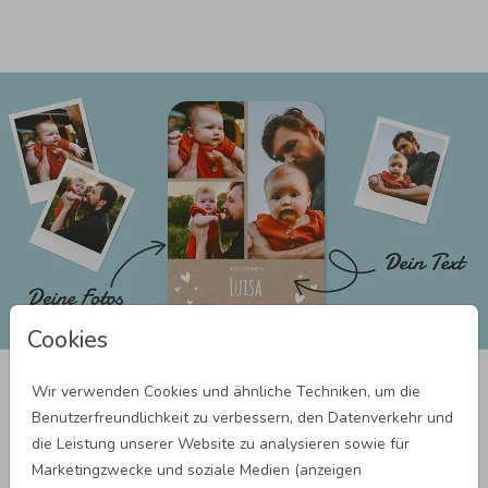
Cookies
Deine Karte: In 3 Schritten
Wir verwenden Cookies und ähnliche Techniken, um die
personalisiert
Benutzerfreundlichkeit zu verbessern, den Datenverkehr und
die Leistung unserer Website zu analysieren sowie für
In 3 Schritten gelangst du bei Wunderkarten zur Wunschkarte:
Marketingzwecke und soziale Medien (anzeigen