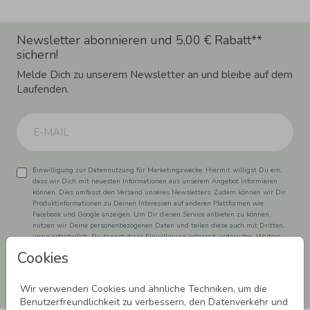
Newsletter abonnieren und 5,00 € Rabatt**
sichern!
Melde Dich zu unserem Newsletter an und bleibe auf dem
Laufenden.
Einwilligung zur Datennutzung für Marketingzwecke: Hiermit willigst Du ein,
dass wir Dich mit neuesten Informationen aus unserem Angebot informieren
können. Dies umfasst den Versand unseres Newsletters. Zudem können wir Dir
Produktinformationen zu Deinen Interessen auf anderen Plattformen wie
Facebook und Google anzeigen. Um Dir diesen Service anbieten zu können,
nutzen wir Deine personenbezogenen Daten und teilen diese auch mit Dritten,
wenn erforderlich. Du kannst diese Einwilligung jederzeit widerrufen. Weitere
Informationen erhätst Du in unserer Datenschutzerklärung.
Cookies
ANMELDEN
Wir verwenden Cookies und ähnliche Techniken, um die
Benutzerfreundlichkeit zu verbessern, den Datenverkehr und