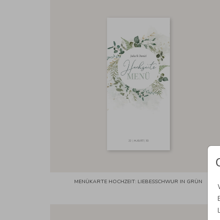
MENÜKARTE HOCHZEIT: LIEBESSCHWUR IN GRÜN