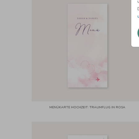
MENÜKARTE HOCHZEIT: TRAUMFLUG IN ROSA