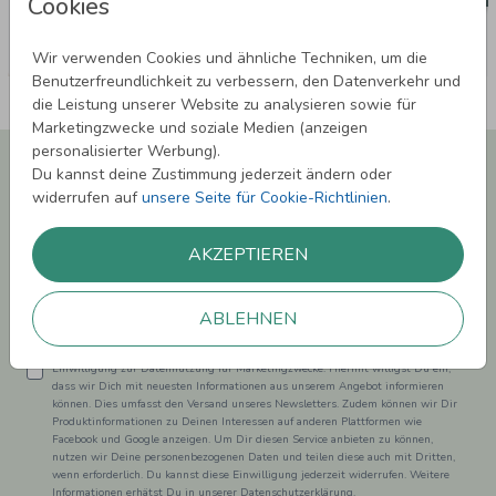
Cookies
Wir verwenden Cookies und ähnliche Techniken, um die
Benutzerfreundlichkeit zu verbessern, den Datenverkehr und
die Leistung unserer Website zu analysieren sowie für
Marketingzwecke und soziale Medien (anzeigen
personalisierter Werbung).
Newsletter abonnieren und 5,00 € Rabatt**
Du kannst deine Zustimmung jederzeit ändern oder
sichern!
widerrufen auf
unsere Seite für Cookie-Richtlinien
.
Melde Dich zu unserem Newsletter an und bleibe auf dem
Laufenden.
AKZEPTIEREN
ABLEHNEN
Einwilligung zur Datennutzung für Marketingzwecke: Hiermit willigst Du ein,
dass wir Dich mit neuesten Informationen aus unserem Angebot informieren
können. Dies umfasst den Versand unseres Newsletters. Zudem können wir Dir
Produktinformationen zu Deinen Interessen auf anderen Plattformen wie
Facebook und Google anzeigen. Um Dir diesen Service anbieten zu können,
nutzen wir Deine personenbezogenen Daten und teilen diese auch mit Dritten,
wenn erforderlich. Du kannst diese Einwilligung jederzeit widerrufen. Weitere
Informationen erhätst Du in unserer Datenschutzerklärung.