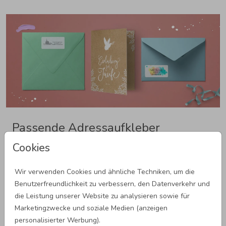
Passende Adressaufkleber
Cookies
Perfekte Taufkarten? Lege Wert auf die Details. Unsere
individuellen Adressaufkleber, sowie farblich abgestimmten
Wir verwenden Cookies und ähnliche Techniken, um die
Briefumschläge bilden das entscheidende i-Tüpfelchen.
Benutzerfreundlichkeit zu verbessern, den Datenverkehr und
Wähle einfach aus unserer Auswahl an Vorlagen dein
die Leistung unserer Website zu analysieren sowie für
Lieblingsdesign aus und entscheide dich für die schönste
Marketingzwecke und soziale Medien (anzeigen
Farbe an Briefumschlägen. So wird alles perfekt abgerundet
personalisierter Werbung).
und deine Taufe ein voller Erfolg.