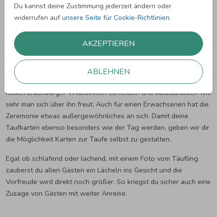
Du kannst deine Zustimmung jederzeit ändern oder
widerrufen auf
unsere Seite für Cookie-Richtlinien
.
Adressaufkleber Taufe
AKZEPTIEREN
Taufkarten gestalten und Freude teilen
ABLEHNEN
Die Taufe eines Kindes ist ein wunderschöner Anlass einen
neuen Erdenbürger Willkommen zu heißen und auszudrücken wie
sehr man sich über ihn freut. Auch für einen Erwachsenen hat die
Zeremonie etwas außergewöhnliches an sich. Damit deine
Taufkarten ebenso besonders wie der Tag werden, geben wir dir
die Möglichkeit Karten zur Taufe selbst zu gestalten.
Egal ob schlafend oder lachend, mit einem Foto vom Täufling
zauberst du allen Gästen ein Lächeln ins Gesicht und die
Vorfreude wird direkt noch größer. So kriegst du sicher auch eine
Zusage von Gästen mit weiter Anreise.