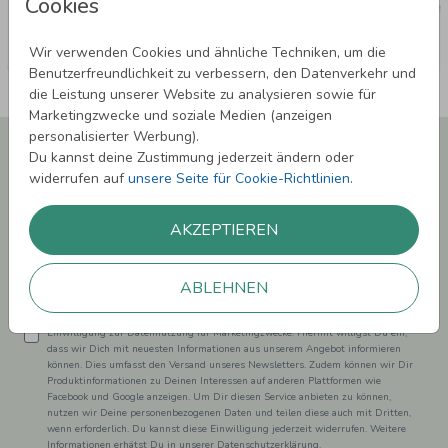
Cookies
Wir verwenden Cookies und ähnliche Techniken, um die
Benutzerfreundlichkeit zu verbessern, den Datenverkehr und
die Leistung unserer Website zu analysieren sowie für
Marketingzwecke und soziale Medien (anzeigen
personalisierter Werbung).
Newsletter abonnieren und 5,00 € Rabatt**
Du kannst deine Zustimmung jederzeit ändern oder
sichern!
widerrufen auf
unsere Seite für Cookie-Richtlinien
.
Melde Dich zu unserem Newsletter an und bleibe auf dem
Laufenden.
AKZEPTIEREN
ABLEHNEN
Einwilligung zur Datennutzung für Marketingzwecke: Hiermit willigst Du ein,
dass wir Dich mit neuesten Informationen aus unserem Angebot informieren
können. Dies umfasst den Versand unseres Newsletters. Zudem können wir Dir
Produktinformationen zu Deinen Interessen auf anderen Plattformen wie
Facebook und Google anzeigen. Um Dir diesen Service anbieten zu können,
nutzen wir Deine personenbezogenen Daten und teilen diese auch mit Dritten,
wenn erforderlich. Du kannst diese Einwilligung jederzeit widerrufen. Weitere
Informationen erhätst Du in unserer Datenschutzerklärung.