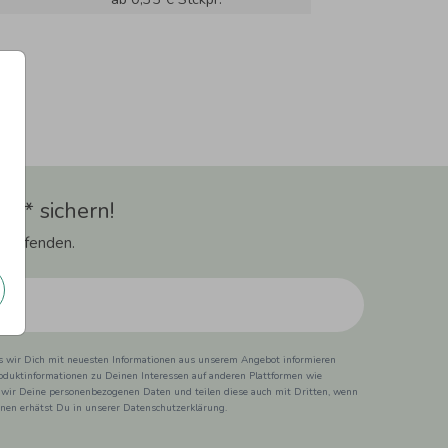
t** sichern!
 Laufenden.
ss wir Dich mit neuesten Informationen aus unserem Angebot informieren
duktinformationen zu Deinen Interessen auf anderen Plattformen wie
 wir Deine personenbezogenen Daten und teilen diese auch mit Dritten, wenn
ionen erhätst Du in unserer Datenschutzerklärung.