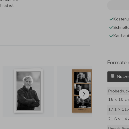
ied ist.
Kostenl
Schnell
Kauf au
Formate 
Nutze
Probedruc
15 × 10 c
17.1 × 11.
21.6 × 14.
Umschläge