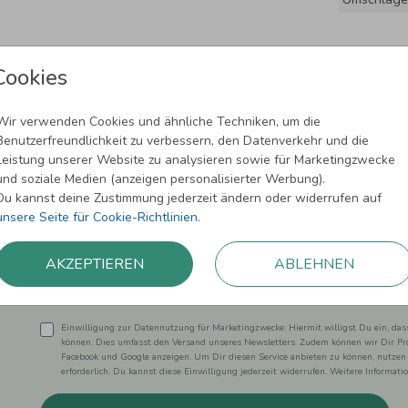
Cookies
Wir verwenden Cookies und ähnliche Techniken, um die
Benutzerfreundlichkeit zu verbessern, den Datenverkehr und die
Leistung unserer Website zu analysieren sowie für Marketingzwecke
und soziale Medien (anzeigen personalisierter Werbung).
Newsletter abonnieren und 5,00 € Rabat
Du kannst deine Zustimmung jederzeit ändern oder widerrufen auf
unsere Seite für Cookie-Richtlinien
.
Melde Dich zu unserem Newsletter an und bleibe auf dem
AKZEPTIEREN
ABLEHNEN
Einwilligung zur Datennutzung für Marketingzwecke: Hiermit willigst Du ein, da
können. Dies umfasst den Versand unseres Newsletters. Zudem können wir Dir Pro
Facebook und Google anzeigen. Um Dir diesen Service anbieten zu können, nutzen
erforderlich. Du kannst diese Einwilligung jederzeit widerrufen. Weitere Informat