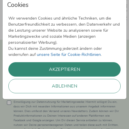
Cookies
Wir verwenden Cookies und ähnliche Techniken, um die
Benutzerfreundlichkeit zu verbessern, den Datenverkehr und
die Leistung unserer Website zu analysieren sowie für
Marketingzwecke und soziale Medien (anzeigen
personalisierter Werbung).
Newsletter abonnieren und 5,00 € Rabatt**
Du kannst deine Zustimmung jederzeit ändern oder
sichern!
widerrufen auf
unsere Seite für Cookie-Richtlinien
.
Melde Dich zu unserem Newsletter an und bleibe auf dem
Laufenden.
AKZEPTIEREN
ABLEHNEN
Einwilligung zur Datennutzung für Marketingzwecke: Hiermit willigst Du ein,
dass wir Dich mit neuesten Informationen aus unserem Angebot informieren
können. Dies umfasst den Versand unseres Newsletters. Zudem können wir Dir
Produktinformationen zu Deinen Interessen auf anderen Plattformen wie
Facebook und Google anzeigen. Um Dir diesen Service anbieten zu können,
nutzen wir Deine personenbezogenen Daten und teilen diese auch mit Dritten,