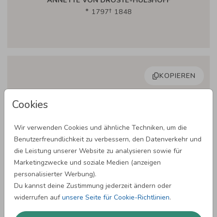
ANNETTE VON DROSTE-HÜLSHOFF
1797
1848
KOPIEREN
Du bist nicht tot, sondern nur untergegangen
Cookies
wie die Sonne. Wir trauern nicht über einen,
der gestorben ist, sondern wie über einen,
der sich vor uns verborgen hält. Nicht unter
Wir verwenden Cookies und ähnliche Techniken, um die
den Toten suchen wir dich, sondern unter
Benutzerfreundlichkeit zu verbessern, den Datenverkehr und
den Seligen des Himmels.
die Leistung unserer Website zu analysieren sowie für
Marketingzwecke und soziale Medien (anzeigen
THEODORET VON KYROS
personalisierter Werbung).
393
460
Du kannst deine Zustimmung jederzeit ändern oder
widerrufen auf
unsere Seite für Cookie-Richtlinien
.