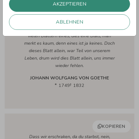
AKZEPTIEREN
KOPIEREN
ABLEHNEN
Es weht der Wind ein Blatt vom Baum, von
vielen Blättern eines, dies eine Blatt, man
merkt es kaum, denn eines ist ja keines. Doch
dieses Blatt allein, war Teil von unserem
Leben, drum wird dies Blatt allein, uns immer
wieder fehlen.
JOHANN WOLFGANG VON GOETHE
1749
1832
KOPIEREN
Dass wir erschraken, da du starbst, nein,