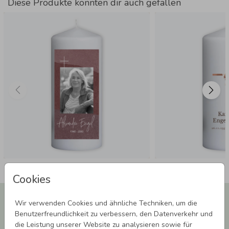
Diese Produkte könnten dir auch gefallen
Cookies
Newsletter abonnieren und 5,00 € Rabatt**
Wir verwenden Cookies und ähnliche Techniken, um die
sichern!
Benutzerfreundlichkeit zu verbessern, den Datenverkehr und
Melde Dich zu unserem Newsletter an und bleibe auf dem
die Leistung unserer Website zu analysieren sowie für