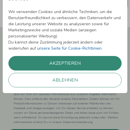
Wir verwenden Cookies und ähnliche Techniken, um die
Benutzerfreundlichkeit zu verbessern, den Datenverkehr und
die Leistung unserer Website zu analysieren sowie für
Marketingzwecke und soziale Medien (anzeigen
Newsletter abonnieren und 5,00 € Rabatt**
personalisierter Werbung).
sichern!
Du kannst deine Zustimmung jederzeit ändern oder
widerrufen auf
unsere Seite für Cookie-Richtlinien
.
Melde Dich zu unserem Newsletter an und bleibe auf dem
Laufenden.
AKZEPTIEREN
ABLEHNEN
Einwilligung zur Datennutzung für Marketingzwecke: Hiermit willigst Du ein,
dass wir Dich mit neuesten Informationen aus unserem Angebot informieren
können. Dies umfasst den Versand unseres Newsletters. Zudem können wir Dir
Produktinformationen zu Deinen Interessen auf anderen Plattformen wie
Facebook und Google anzeigen. Um Dir diesen Service anbieten zu können,
nutzen wir Deine personenbezogenen Daten und teilen diese auch mit Dritten,
wenn erforderlich. Du kannst diese Einwilligung jederzeit widerrufen. Weitere
Informationen erhätst Du in unserer Datenschutzerklärung.