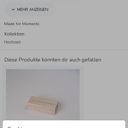
kommt mit abgerundeten Ecken bei euch an.
MEHR ANZEIGEN
Made for Moments
Kollektion
Hochzeit
Diese Produkte könnten dir auch gefallen