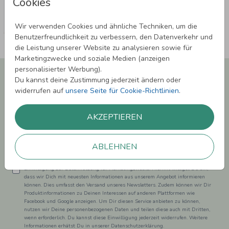
Cookies
Wir verwenden Cookies und ähnliche Techniken, um die
Benutzerfreundlichkeit zu verbessern, den Datenverkehr und
die Leistung unserer Website zu analysieren sowie für
Marketingzwecke und soziale Medien (anzeigen
personalisierter Werbung).
Newsletter abonnieren und 5,00 € Rabatt**
Du kannst deine Zustimmung jederzeit ändern oder
sichern!
widerrufen auf
unsere Seite für Cookie-Richtlinien
.
Melde Dich zu unserem Newsletter an und bleibe auf dem
Laufenden.
AKZEPTIEREN
ABLEHNEN
Einwilligung zur Datennutzung für Marketingzwecke: Hiermit willigst Du ein,
dass wir Dich mit neuesten Informationen aus unserem Angebot informieren
können. Dies umfasst den Versand unseres Newsletters. Zudem können wir Dir
Produktinformationen zu Deinen Interessen auf anderen Plattformen wie
Facebook und Google anzeigen. Um Dir diesen Service anbieten zu können,
nutzen wir Deine personenbezogenen Daten und teilen diese auch mit Dritten,
wenn erforderlich. Du kannst diese Einwilligung jederzeit widerrufen. Weitere
Informationen erhätst Du in unserer Datenschutzerklärung.