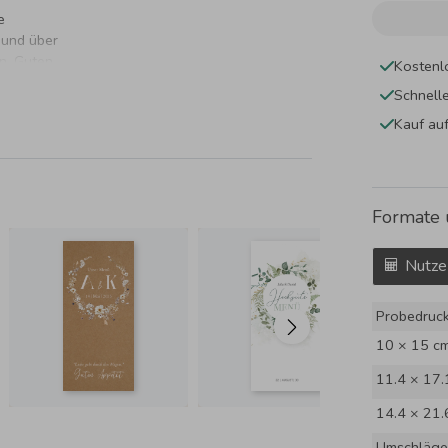
e
 und über
n. Guten
Kostenl
Schnell
Kauf au
Formate 
Nutze
Probedruc
10 × 15 c
11.4 × 17.
14.4 × 21.
Umschläge