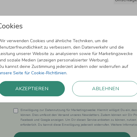
Cookies
Wir verwenden Cookies und ähnliche Techniken, um die
Benutzerfreundlichkeit zu verbessern, den Datenverkehr und die
Leistung unserer Website zu analysieren sowie für Marketingzwecke
und soziale Medien (anzeigen personalisierter Werbung).
Newsletter abonnieren und 5,00 € Rabat
Du kannst deine Zustimmung jederzeit ändern oder widerrufen auf
unsere Seite für Cookie-Richtlinien
.
Melde Dich zu unserem Newsletter an und bleibe auf dem
AKZEPTIEREN
ABLEHNEN
Einwilligung zur Datennutzung für Marketingzwecke: Hiermit willigst Du ein, da
können. Dies umfasst den Versand unseres Newsletters. Zudem können wir Dir Pro
Facebook und Google anzeigen. Um Dir diesen Service anbieten zu können, nutzen
erforderlich. Du kannst diese Einwilligung jederzeit widerrufen. Weitere Informat