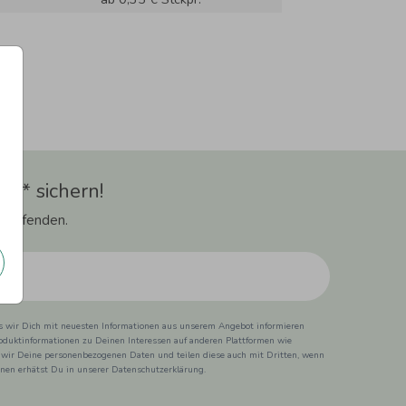
t** sichern!
 Laufenden.
ss wir Dich mit neuesten Informationen aus unserem Angebot informieren
duktinformationen zu Deinen Interessen auf anderen Plattformen wie
 wir Deine personenbezogenen Daten und teilen diese auch mit Dritten, wenn
ionen erhätst Du in unserer Datenschutzerklärung.