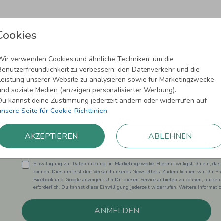
Cookies
Wir verwenden Cookies und ähnliche Techniken, um die
Benutzerfreundlichkeit zu verbessern, den Datenverkehr und die
Leistung unserer Website zu analysieren sowie für Marketingzwecke
Newsletter abonnieren und 5,00 € Rabat
und soziale Medien (anzeigen personalisierter Werbung).
Du kannst deine Zustimmung jederzeit ändern oder widerrufen auf
Melde Dich zu unserem Newsletter an und bleibe auf dem
unsere Seite für Cookie-Richtlinien
.
AKZEPTIEREN
ABLEHNEN
Einwilligung zur Datennutzung für Marketingzwecke: Hiermit willigst Du ein, da
können. Dies umfasst den Versand unseres Newsletters. Zudem können wir Dir Pro
Facebook und Google anzeigen. Um Dir diesen Service anbieten zu können, nutzen
erforderlich. Du kannst diese Einwilligung jederzeit widerrufen. Weitere Informat
ANMELDEN