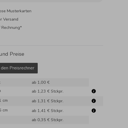
ose Musterkarten
er Versand
f Rechnung*
und Preise
 den Preisrechner
k
ab 1,00 €
m
ab 1,23 €
Stckpr.
1 cm
ab 1,31 €
Stckpr.
6 cm
ab 1,41 €
Stckpr.
ab 0,35 €
Stckpr.