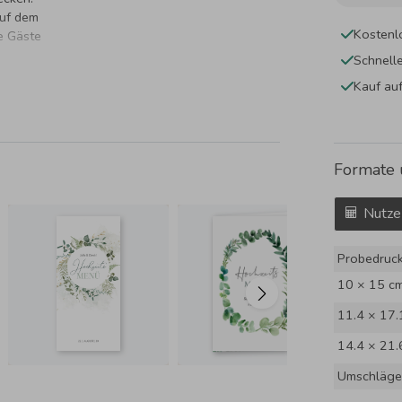
auf dem
Kostenl
e Gäste
Schnell
Kauf au
Formate 
Nutze
Probedruc
10 × 15 c
11.4 × 17.
14.4 × 21.
Umschläge