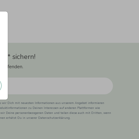
t** sichern!
 Laufenden.
ss wir Dich mit neuesten Informationen aus unserem Angebot informieren
duktinformationen zu Deinen Interessen auf anderen Plattformen wie
 wir Deine personenbezogenen Daten und teilen diese auch mit Dritten, wenn
ionen erhätst Du in unserer Datenschutzerklärung.