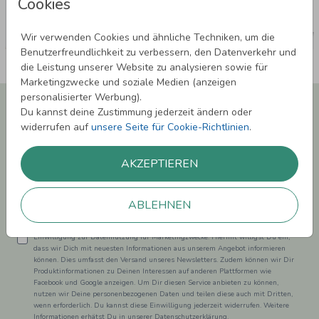
Cookies
Wir verwenden Cookies und ähnliche Techniken, um die
Benutzerfreundlichkeit zu verbessern, den Datenverkehr und
die Leistung unserer Website zu analysieren sowie für
Marketingzwecke und soziale Medien (anzeigen
personalisierter Werbung).
Newsletter abonnieren und 5,00 € Rabatt**
Du kannst deine Zustimmung jederzeit ändern oder
sichern!
widerrufen auf
unsere Seite für Cookie-Richtlinien
.
Melde Dich zu unserem Newsletter an und bleibe auf dem
Laufenden.
AKZEPTIEREN
ABLEHNEN
Einwilligung zur Datennutzung für Marketingzwecke: Hiermit willigst Du ein,
dass wir Dich mit neuesten Informationen aus unserem Angebot informieren
können. Dies umfasst den Versand unseres Newsletters. Zudem können wir Dir
Produktinformationen zu Deinen Interessen auf anderen Plattformen wie
Facebook und Google anzeigen. Um Dir diesen Service anbieten zu können,
nutzen wir Deine personenbezogenen Daten und teilen diese auch mit Dritten,
wenn erforderlich. Du kannst diese Einwilligung jederzeit widerrufen. Weitere
Informationen erhätst Du in unserer Datenschutzerklärung.