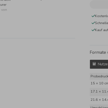
urer
n von
Kostenl
Schnell
Kauf au
Formate 
Nutze
Probedruc
15 × 10 c
17.1 × 11.
21.6 × 14.
Umschläge