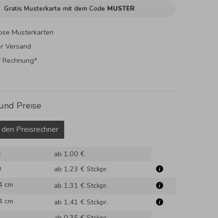
Gratis Musterkarte mit dem Code
MUSTER
ose Musterkarten
er Versand
f Rechnung*
und Preise
 den Preisrechner
k
ab 1,00 €
m
ab 1,23 €
Stckpr.
4 cm
ab 1,31 €
Stckpr.
4 cm
ab 1,41 €
Stckpr.
ab 0,35 €
Stckpr.