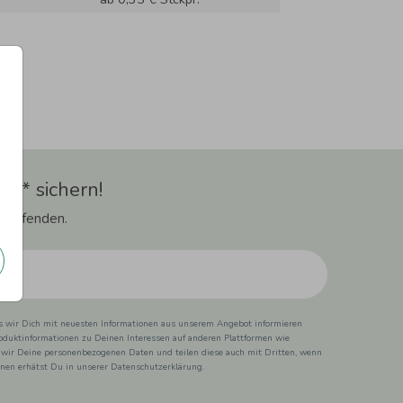
t** sichern!
 Laufenden.
ss wir Dich mit neuesten Informationen aus unserem Angebot informieren
duktinformationen zu Deinen Interessen auf anderen Plattformen wie
 wir Deine personenbezogenen Daten und teilen diese auch mit Dritten, wenn
ionen erhätst Du in unserer Datenschutzerklärung.