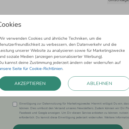
Cookies
Wir verwenden Cookies und ähnliche Techniken, um die
Benutzerfreundlichkeit zu verbessern, den Datenverkehr und die
Leistung unserer Website zu analysieren sowie für Marketingzwecke
und soziale Medien (anzeigen personalisierter Werbung).
Newsletter abonnieren und 5,00 € Rabat
Du kannst deine Zustimmung jederzeit ändern oder widerrufen auf
unsere Seite für Cookie-Richtlinien
.
Melde Dich zu unserem Newsletter an und bleibe auf dem
AKZEPTIEREN
ABLEHNEN
Einwilligung zur Datennutzung für Marketingzwecke: Hiermit willigst Du ein, da
können. Dies umfasst den Versand unseres Newsletters. Zudem können wir Dir Pro
Facebook und Google anzeigen. Um Dir diesen Service anbieten zu können, nutzen
erforderlich. Du kannst diese Einwilligung jederzeit widerrufen. Weitere Informat