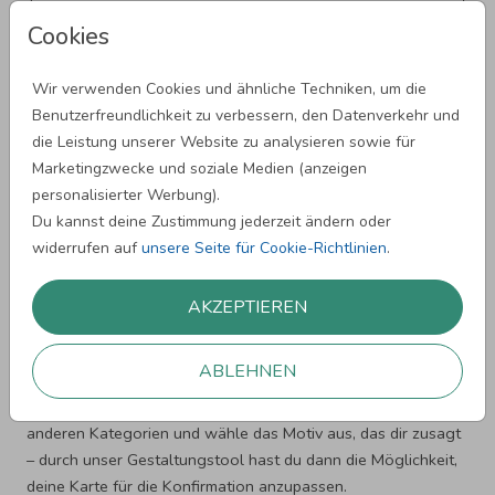
Adressaufkleber Konfirmation
Cookies
Wir verwenden Cookies und ähnliche Techniken, um die
Benutzerfreundlichkeit zu verbessern, den Datenverkehr und
die Leistung unserer Website zu analysieren sowie für
Marketingzwecke und soziale Medien (anzeigen
personalisierter Werbung).
Du kannst deine Zustimmung jederzeit ändern oder
widerrufen auf
unsere Seite für Cookie-Richtlinien
.
AKZEPTIEREN
Weitere Einladungskarten
Wenn du das richtige Design noch nicht gefunden hast,
ABLEHNEN
bieten wir viele weitere Motive an, die du auf deinen Anlass
zuschneiden kannst. Stöber einfach ein wenig durch unsere
anderen Kategorien und wähle das Motiv aus, das dir zusagt
– durch unser Gestaltungstool hast du dann die Möglichkeit,
deine Karte für die Konfirmation anzupassen.