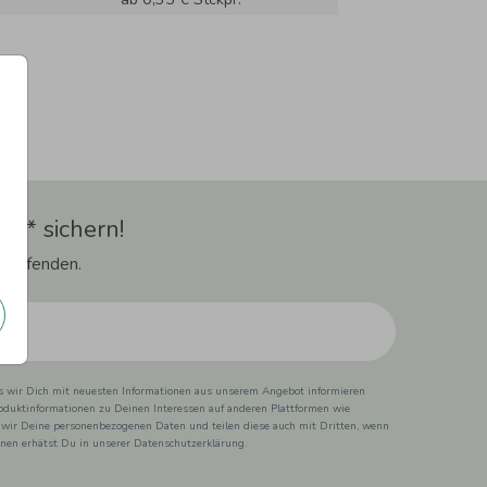
t** sichern!
 Laufenden.
ss wir Dich mit neuesten Informationen aus unserem Angebot informieren
duktinformationen zu Deinen Interessen auf anderen Plattformen wie
 wir Deine personenbezogenen Daten und teilen diese auch mit Dritten, wenn
ionen erhätst Du in unserer Datenschutzerklärung.