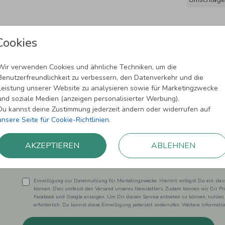
Cookies
Wir verwenden Cookies und ähnliche Techniken, um die
Benutzerfreundlichkeit zu verbessern, den Datenverkehr und die
Leistung unserer Website zu analysieren sowie für Marketingzwecke
und soziale Medien (anzeigen personalisierter Werbung).
Newsletter abonnieren und 5,00 € Rabat
Du kannst deine Zustimmung jederzeit ändern oder widerrufen auf
unsere Seite für Cookie-Richtlinien
.
Melde Dich zu unserem Newsletter an und bleibe auf dem
AKZEPTIEREN
ABLEHNEN
Einwilligung zur Datennutzung für Marketingzwecke: Hiermit willigst Du ein, da
können. Dies umfasst den Versand unseres Newsletters. Zudem können wir Dir Pro
Facebook und Google anzeigen. Um Dir diesen Service anbieten zu können, nutzen
erforderlich. Du kannst diese Einwilligung jederzeit widerrufen. Weitere Informat