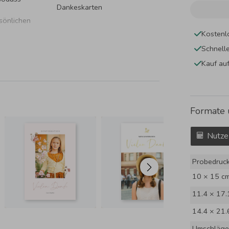
Dankeskarten
rsönlichen
Kostenl
Schnell
Kauf au
Formate 
Nutze
Probedruc
10 × 15 c
11.4 × 17.
14.4 × 21.
Umschläge