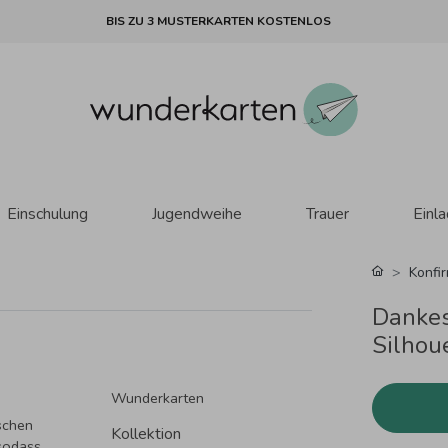
BIS ZU 3 MUSTERKARTEN KOSTENLOS
Einschulung
Jugendweihe
Trauer
Einl
Konfi
Dankes
Silhoue
Wunderkarten
schen
Kollektion
 sodass