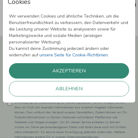
Cookies
Wir verwenden Cookies und ähnliche Techniken, um die
Benutzerfreundlichkeit zu verbessern, den Datenverkehr und
die Leistung unserer Website zu analysieren sowie für
Marketingzwecke und soziale Medien (anzeigen
personalisierter Werbung).
Newsletter abonnieren und 5,00 € Rabatt**
Du kannst deine Zustimmung jederzeit ändern oder
sichern!
widerrufen auf
unsere Seite für Cookie-Richtlinien
.
Melde Dich zu unserem Newsletter an und bleibe auf dem
Laufenden.
AKZEPTIEREN
ABLEHNEN
Einwilligung zur Datennutzung für Marketingzwecke: Hiermit willigst Du ein,
dass wir Dich mit neuesten Informationen aus unserem Angebot informieren
können. Dies umfasst den Versand unseres Newsletters. Zudem können wir Dir
Produktinformationen zu Deinen Interessen auf anderen Plattformen wie
Facebook und Google anzeigen. Um Dir diesen Service anbieten zu können,
nutzen wir Deine personenbezogenen Daten und teilen diese auch mit Dritten,
wenn erforderlich. Du kannst diese Einwilligung jederzeit widerrufen. Weitere
Informationen erhätst Du in unserer Datenschutzerklärung.