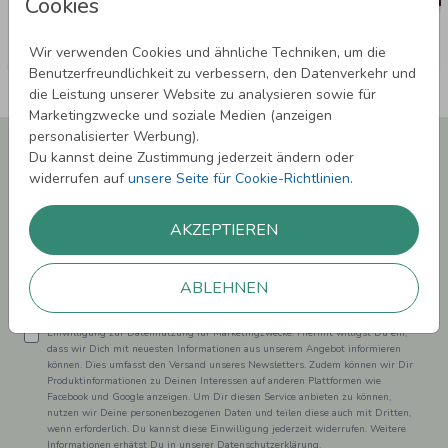
Cookies
Wir verwenden Cookies und ähnliche Techniken, um die
Benutzerfreundlichkeit zu verbessern, den Datenverkehr und
die Leistung unserer Website zu analysieren sowie für
Marketingzwecke und soziale Medien (anzeigen
personalisierter Werbung).
Newsletter abonnieren und 5,00 € Rabatt**
Du kannst deine Zustimmung jederzeit ändern oder
sichern!
widerrufen auf
unsere Seite für Cookie-Richtlinien
.
Melde Dich zu unserem Newsletter an und bleibe auf dem
Laufenden.
AKZEPTIEREN
ABLEHNEN
Einwilligung zur Datennutzung für Marketingzwecke: Hiermit willigst Du ein,
dass wir Dich mit neuesten Informationen aus unserem Angebot informieren
können. Dies umfasst den Versand unseres Newsletters. Zudem können wir Dir
Produktinformationen zu Deinen Interessen auf anderen Plattformen wie
Facebook und Google anzeigen. Um Dir diesen Service anbieten zu können,
nutzen wir Deine personenbezogenen Daten und teilen diese auch mit Dritten,
wenn erforderlich. Du kannst diese Einwilligung jederzeit widerrufen. Weitere
Informationen erhätst Du in unserer Datenschutzerklärung.