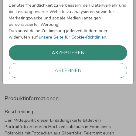
Formate und Preise
Benutzerfreundlichkeit zu verbessern, den Datenverkehr und
die Leistung unserer Website zu analysieren sowie für
Nutze den Preisrechner
Marketingzwecke und soziale Medien (anzeigen
personalisierter Werbung).
Du kannst deine Zustimmung jederzeit ändern oder
Probedruck
ab 1,60 €
widerrufen auf
unsere Seite für Cookie-Richtlinien
.
10 × 15 cm
ab 1,83 €
Stckpr.
11.4 × 17.1 cm
ab 1,91 €
Stckpr.
AKZEPTIEREN
14.4 × 21.6 cm
ab 2,01 €
Stckpr.
ABLEHNEN
Umschläge
ab 0,35 €
Stckpr.
Produktinformationen
Beschreibung
Den Mittelpunkt dieser Einladungskarte bildet ein
Portraitfoto zu eurem Hochzeitsjubiläum in Form eines
Polaroids mit Fotoecken aus Silberfolie. Feiert mit euren