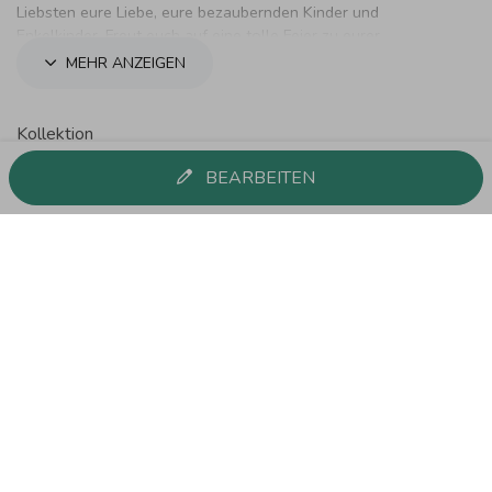
Liebsten eure Liebe, eure bezaubernden Kinder und
Enkelkinder. Freut euch auf eine tolle Feier zu eurer
Diamanthochzeit.
MEHR ANZEIGEN
Kollektion
Einladungskarten
BEARBEITEN
Diese Produkte könnten dir auch gefallen