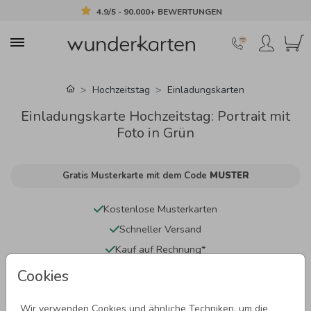
4.9/5 - 90.000+ BEWERTUNGEN
Hochzeitstag
Einladungskarten
Einladungskarte Hochzeitstag: Portrait mit
Foto in Grün
Gratis Musterkarte mit dem Code
MUSTER
Kostenlose Musterkarten
Schneller Versand
Kauf auf Rechnung*
Cookies
Wir verwenden Cookies und ähnliche Techniken, um die