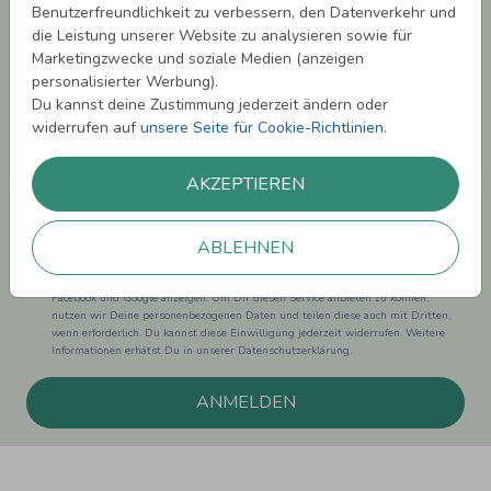
Benutzerfreundlichkeit zu verbessern, den Datenverkehr und
Newsletter abonnieren und 5,00 € Rabatt**
die Leistung unserer Website zu analysieren sowie für
sichern!
Marketingzwecke und soziale Medien (anzeigen
Melde Dich zu unserem Newsletter an und bleibe auf dem
personalisierter Werbung).
Laufenden.
Du kannst deine Zustimmung jederzeit ändern oder
widerrufen auf
unsere Seite für Cookie-Richtlinien
.
AKZEPTIEREN
Einwilligung zur Datennutzung für Marketingzwecke: Hiermit willigst Du ein,
ABLEHNEN
dass wir Dich mit neuesten Informationen aus unserem Angebot informieren
können. Dies umfasst den Versand unseres Newsletters. Zudem können wir Dir
Produktinformationen zu Deinen Interessen auf anderen Plattformen wie
Facebook und Google anzeigen. Um Dir diesen Service anbieten zu können,
nutzen wir Deine personenbezogenen Daten und teilen diese auch mit Dritten,
wenn erforderlich. Du kannst diese Einwilligung jederzeit widerrufen. Weitere
Informationen erhätst Du in unserer Datenschutzerklärung.
ANMELDEN