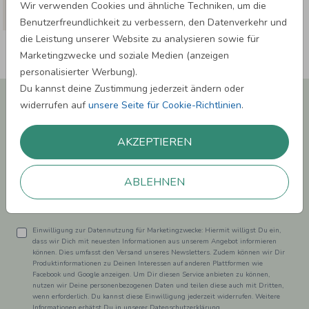
Wir verwenden Cookies und ähnliche Techniken, um die
Benutzerfreundlichkeit zu verbessern, den Datenverkehr und
die Leistung unserer Website zu analysieren sowie für
Marketingzwecke und soziale Medien (anzeigen
personalisierter Werbung).
Du kannst deine Zustimmung jederzeit ändern oder
Newsletter abonnieren und 5,00 € Rabatt**
widerrufen auf
unsere Seite für Cookie-Richtlinien
.
sichern!
Melde Dich zu unserem Newsletter an und bleibe auf dem
AKZEPTIEREN
Laufenden.
ABLEHNEN
Einwilligung zur Datennutzung für Marketingzwecke: Hiermit willigst Du ein,
dass wir Dich mit neuesten Informationen aus unserem Angebot informieren
können. Dies umfasst den Versand unseres Newsletters. Zudem können wir Dir
Produktinformationen zu Deinen Interessen auf anderen Plattformen wie
Facebook und Google anzeigen. Um Dir diesen Service anbieten zu können,
nutzen wir Deine personenbezogenen Daten und teilen diese auch mit Dritten,
wenn erforderlich. Du kannst diese Einwilligung jederzeit widerrufen. Weitere
Informationen erhätst Du in unserer Datenschutzerklärung.