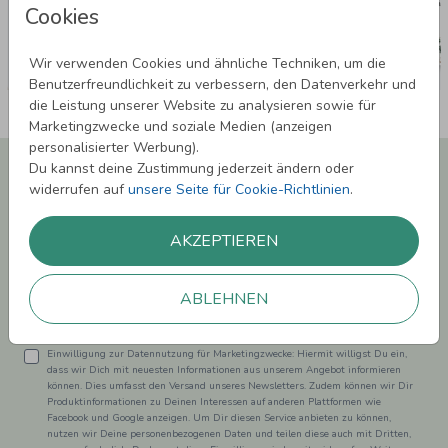
Cookies
Wir verwenden Cookies und ähnliche Techniken, um die
Benutzerfreundlichkeit zu verbessern, den Datenverkehr und
die Leistung unserer Website zu analysieren sowie für
Marketingzwecke und soziale Medien (anzeigen
personalisierter Werbung).
Newsletter abonnieren und 5,00 € Rabatt**
Du kannst deine Zustimmung jederzeit ändern oder
sichern!
widerrufen auf
unsere Seite für Cookie-Richtlinien
.
Melde Dich zu unserem Newsletter an und bleibe auf dem
Laufenden.
AKZEPTIEREN
ABLEHNEN
Einwilligung zur Datennutzung für Marketingzwecke: Hiermit willigst Du ein,
dass wir Dich mit neuesten Informationen aus unserem Angebot informieren
können. Dies umfasst den Versand unseres Newsletters. Zudem können wir Dir
Produktinformationen zu Deinen Interessen auf anderen Plattformen wie
Facebook und Google anzeigen. Um Dir diesen Service anbieten zu können,
nutzen wir Deine personenbezogenen Daten und teilen diese auch mit Dritten,