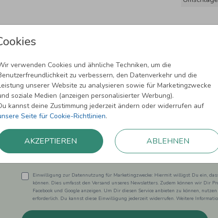
Cookies
Wir verwenden Cookies und ähnliche Techniken, um die
Benutzerfreundlichkeit zu verbessern, den Datenverkehr und die
Leistung unserer Website zu analysieren sowie für Marketingzwecke
und soziale Medien (anzeigen personalisierter Werbung).
Newsletter abonnieren und 5,00 € Rabat
Du kannst deine Zustimmung jederzeit ändern oder widerrufen auf
unsere Seite für Cookie-Richtlinien
.
Melde Dich zu unserem Newsletter an und bleibe auf dem
AKZEPTIEREN
ABLEHNEN
Einwilligung zur Datennutzung für Marketingzwecke: Hiermit willigst Du ein, da
können. Dies umfasst den Versand unseres Newsletters. Zudem können wir Dir Pro
Facebook und Google anzeigen. Um Dir diesen Service anbieten zu können, nutzen
erforderlich. Du kannst diese Einwilligung jederzeit widerrufen. Weitere Informat