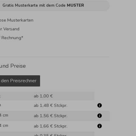
Gratis Musterkarte mit dem Code
MUSTER
ose Musterkarten
er Versand
f Rechnung*
und Preise
 den Preisrechner
k
ab 1,00 €
m
ab 1,48 €
Stckpr.
4 cm
ab 1,56 €
Stckpr.
4 cm
ab 1,66 €
Stckpr.
ab 0,35 €
Stckpr.