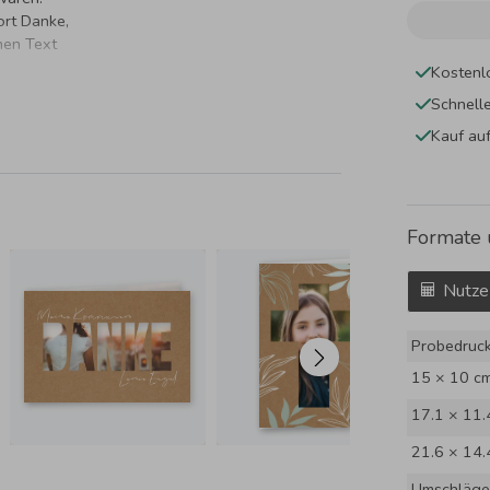
ort Danke,
hen Text
Kostenl
Schnell
Kauf au
Formate 
Nutze
Probedruc
15 × 10 c
17.1 × 11.
21.6 × 14.
Umschläge