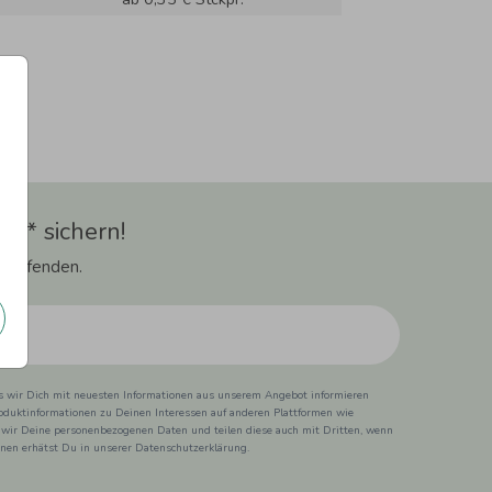
t** sichern!
 Laufenden.
ss wir Dich mit neuesten Informationen aus unserem Angebot informieren
duktinformationen zu Deinen Interessen auf anderen Plattformen wie
 wir Deine personenbezogenen Daten und teilen diese auch mit Dritten, wenn
ionen erhätst Du in unserer Datenschutzerklärung.