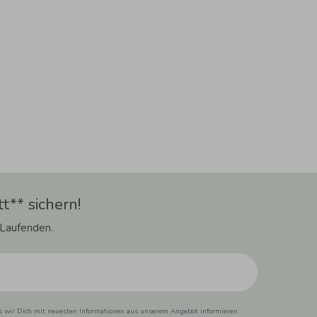
t** sichern!
 Laufenden.
ss wir Dich mit neuesten Informationen aus unserem Angebot informieren