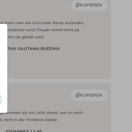
KOPIEREN
n kann man am Licht einer Kerze anzünden,
cht schwächer wird. Freude nimmt nicht ab,
wenn sie geteilt wird.
HARTHA GAUTAMA BUDDHA
KOPIEREN
t gekommen als ein Licht, damit, wer an mich
t, nicht in der Finsternis bleibe.
JOHANNES 12.46