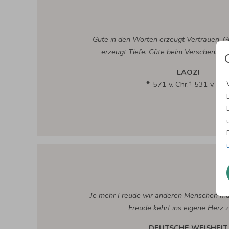
Güte in den Worten erzeugt Vertrauen. 
erzeugt Tiefe. Güte beim Verschenken 
LAOZI
571 v. Chr.
531 v. Chr
Je mehr Freude wir anderen Menschen ma
Freude kehrt ins eigene Herz z
DEUTSCHE WEISHEIT