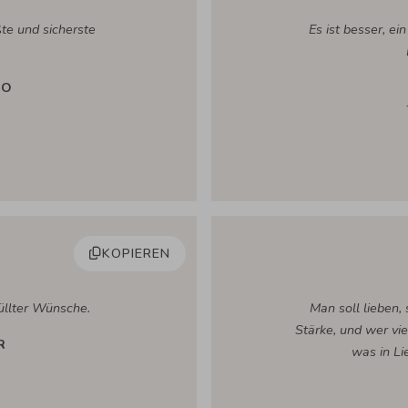
ßte und sicherste
Es ist besser, ei
RO
KOPIEREN
füllter Wünsche.
Man soll lieben,
Stärke, und wer viel
R
was in Li