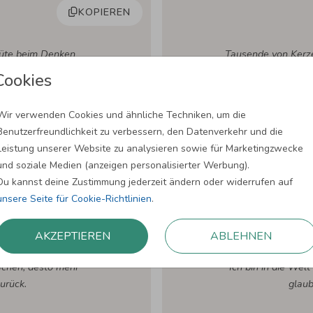
KOPIEREN
Güte beim Denken
Tausende von Kerze
erzeugt Liebe.
ohne dass ihr Li
Cookies
.
SIDD
Wir verwenden Cookies und ähnliche Techniken, um die
Benutzerfreundlichkeit zu verbessern, den Datenverkehr und die
Leistung unserer Website zu analysieren sowie für Marketingzwecke
und soziale Medien (anzeigen personalisierter Werbung).
Du kannst deine Zustimmung jederzeit ändern oder widerrufen auf
unsere Seite für Cookie-Richtlinien
.
KOPIEREN
AKZEPTIEREN
ABLEHNEN
chen, desto mehr
Ich bin in die Wel
urück.
glaub