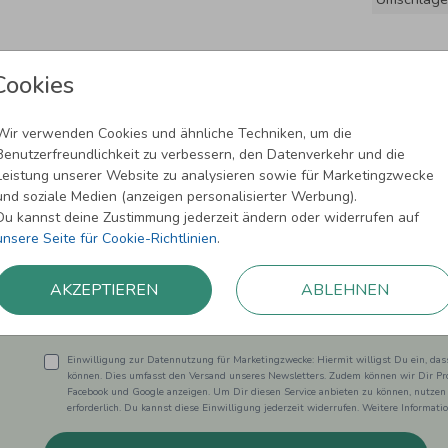
Cookies
Wir verwenden Cookies und ähnliche Techniken, um die
Benutzerfreundlichkeit zu verbessern, den Datenverkehr und die
Leistung unserer Website zu analysieren sowie für Marketingzwecke
und soziale Medien (anzeigen personalisierter Werbung).
Newsletter abonnieren und 5,00 € Rabat
Du kannst deine Zustimmung jederzeit ändern oder widerrufen auf
unsere Seite für Cookie-Richtlinien
.
Melde Dich zu unserem Newsletter an und bleibe auf dem
AKZEPTIEREN
ABLEHNEN
Einwilligung zur Datennutzung für Marketingzwecke: Hiermit willigst Du ein, da
können. Dies umfasst den Versand unseres Newsletters. Zudem können wir Dir Pro
Facebook und Google anzeigen. Um Dir diesen Service anbieten zu können, nutzen
erforderlich. Du kannst diese Einwilligung jederzeit widerrufen. Weitere Informat