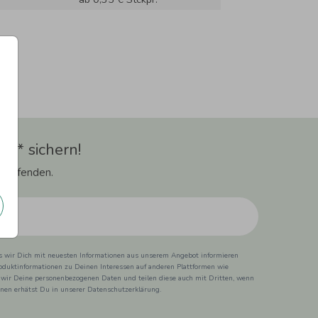
t** sichern!
 Laufenden.
ss wir Dich mit neuesten Informationen aus unserem Angebot informieren
duktinformationen zu Deinen Interessen auf anderen Plattformen wie
 wir Deine personenbezogenen Daten und teilen diese auch mit Dritten, wenn
ionen erhätst Du in unserer Datenschutzerklärung.