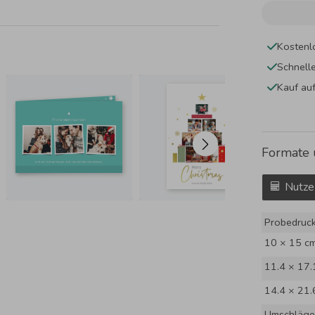
Kostenl
Schnell
Kauf au
Formate 
Nutze
Probedruc
10 × 15 c
11.4 × 17.
14.4 × 21.
Umschläge