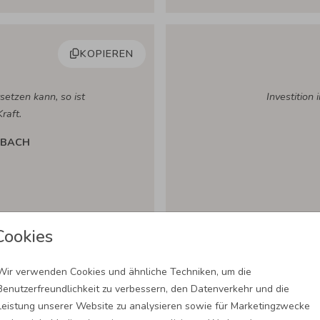
KOPIEREN
etzen kann, so ist
Investition
raft.
NBACH
Cookies
KOPIEREN
Wir verwenden Cookies und ähnliche Techniken, um die
Benutzerfreundlichkeit zu verbessern, den Datenverkehr und die
Leistung unserer Website zu analysieren sowie für Marketingzwecke
chen ruiniert. Was
Trenne alles, 