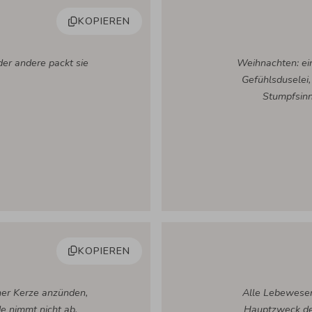
KOPIEREN
der andere packt sie
Weihnachten: ein
Gefühlsduselei
Stumpfsinn
KOPIEREN
ner Kerze anzünden,
Alle Lebewese
e nimmt nicht ab,
Hauptzweck des