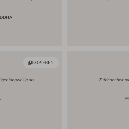
UDDHA
KOPIEREN
ger langweilig als
Zufriedenheit mi
E
M