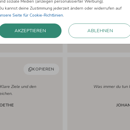
und soziale Medien (anzeigen personalisierter Werbung).
e dummen Geschäfte.
Du kannst deine Zustimmung jederzeit ändern oder widerrufen auf
JOHA
unsere Seite für Cookie-Richtlinien
.
AKZEPTIEREN
ABLEHNEN
KOPIEREN
 Klare Ziele und den
Was immer du tun k
eichen.
OETHE
JOHA