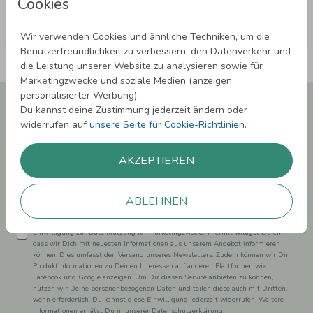
Cookies
Wir verwenden Cookies und ähnliche Techniken, um die
Benutzerfreundlichkeit zu verbessern, den Datenverkehr und
die Leistung unserer Website zu analysieren sowie für
Marketingzwecke und soziale Medien (anzeigen
personalisierter Werbung).
Newsletter abonnieren und 5,00 € Rabatt**
Du kannst deine Zustimmung jederzeit ändern oder
sichern!
widerrufen auf
unsere Seite für Cookie-Richtlinien
.
Melde Dich zu unserem Newsletter an und bleibe auf dem
Laufenden.
AKZEPTIEREN
ABLEHNEN
Einwilligung zur Datennutzung für Marketingzwecke: Hiermit willigst Du ein,
dass wir Dich mit neuesten Informationen aus unserem Angebot informieren
können. Dies umfasst den Versand unseres Newsletters. Zudem können wir Dir
Produktinformationen zu Deinen Interessen auf anderen Plattformen wie
Facebook und Google anzeigen. Um Dir diesen Service anbieten zu können,
nutzen wir Deine personenbezogenen Daten und teilen diese auch mit Dritten,
wenn erforderlich. Du kannst diese Einwilligung jederzeit widerrufen. Weitere
Informationen erhätst Du in unserer Datenschutzerklärung.