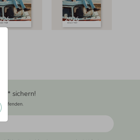
t** sichern!
 Laufenden.