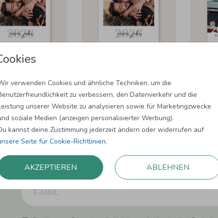
Cookies
Wir verwenden Cookies und ähnliche Techniken, um die
Benutzerfreundlichkeit zu verbessern, den Datenverkehr und die
Leistung unserer Website zu analysieren sowie für Marketingzwecke
und soziale Medien (anzeigen personalisierter Werbung).
Du kannst deine Zustimmung jederzeit ändern oder widerrufen auf
unsere Seite für Cookie-Richtlinien
.
Newsletter abonnieren und 5,00 € Rabat
Melde Dich zu unserem Newsletter an und bleibe auf dem
AKZEPTIEREN
ABLEHNEN