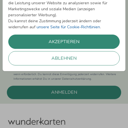
die Leistung unserer Website zu analysieren sowie für
Melde Dich zu unserem Newsletter an und bleibe auf dem
Marketingzwecke und soziale Medien (anzeigen
Laufenden.
personalisierter Werbung).
Du kannst deine Zustimmung jederzeit ändern oder
widerrufen auf
unsere Seite für Cookie-Richtlinien
.
AKZEPTIEREN
Einwilligung zur Datennutzung für Marketingzwecke: Hiermit willigst Du ein,
dass wir Dich mit neuesten Informationen aus unserem Angebot informieren
können. Dies umfasst den Versand unseres Newsletters. Zudem können wir Dir
ABLEHNEN
Produktinformationen zu Deinen Interessen auf anderen Plattformen wie
Facebook und Google anzeigen. Um Dir diesen Service anbieten zu können,
nutzen wir Deine personenbezogenen Daten und teilen diese auch mit Dritten,
wenn erforderlich. Du kannst diese Einwilligung jederzeit widerrufen. Weitere
Informationen erhätst Du in unserer Datenschutzerklärung.
ANMELDEN