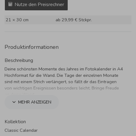
Nutze den Preisrechner
21 × 30 cm
ab 29,99 €
Stckpr.
Produktinformationen
Beschreibung
Deine schönsten Momente des Jahres im Fotokalender in A4
Hochformat für die Wand. Die Tage der einzelnen Monate
sind mit einem Strich verlängert, so fällt dir das Eintragen
von wichtigen Ereignissen besonders leicht. Bringe Freude
an deine Wand.
MEHR ANZEIGEN
Kollektion
Classic Calendar