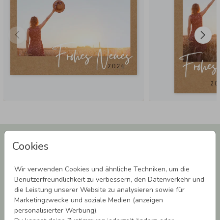
Newsletter abonnieren und 5,00 € Rabatt**
Cookies
sichern!
Melde Dich zu unserem Newsletter an und bleibe auf dem
Wir verwenden Cookies und ähnliche Techniken, um die
Laufenden.
Benutzerfreundlichkeit zu verbessern, den Datenverkehr und
die Leistung unserer Website zu analysieren sowie für
Marketingzwecke und soziale Medien (anzeigen
personalisierter Werbung).